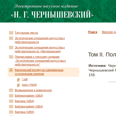
Поиск
Версия д
Титульные листы
Эстетические отношения искусства к
действительности
Эстетические отношения искусства к
действительности. (Авторецензия)
Том II. По
Предисловие к третьему изданию
„Эстетических отношений искусства к
действительности“
Источник
: Чер
Чернышевский Н.
Критический взгляд на современные
эстетические понятия
158.
*.pdf
текст (html)
Возвышенное и комическое
Библиография (1853)
Критика (1854)
Библиография (1854)
Критика (1855)