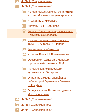
Из № 1 „Современника“
Из № 2 „Современника“
Историческая записка, речи, стихи
и отчет Московского университета
Италия. В. Д. Яковлева
Знахари. В. Н. Савинова
Крым с Севастополем, Балаклавою
и другими ею городами
Русское посольство в Польше в
1673—1677 годах. А. Попова
Камчатка и ее обитатели
История Рима. М. Богоявленского
Обозрение трактатов о морском
торговом нейтралитете. Л. Д.
Путевые записки русского
художника. И. Захарова
Описание замечательнейших
лабораторий Германии и Бельгии.
П. Кочубея
Осада и взятие Византии турками.
М. Стасюлевича
Из № 3 „Современника“
Из № 4 „Современника“
Из № 5 „Современника“