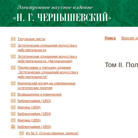
Поиск
Версия д
Титульные листы
Эстетические отношения искусства к
действительности
Эстетические отношения искусства к
действительности. (Авторецензия)
Том II. По
Предисловие к третьему изданию
„Эстетических отношений искусства к
действительности“
Критический взгляд на современные
эстетические понятия
Возвышенное и комическое
Библиография (1853)
Критика (1854)
Библиография (1854)
Критика (1855)
Библиография (1855)
Из № 3 „Отечественных записок“