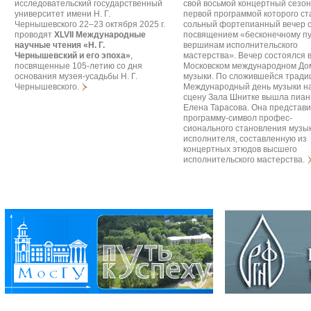
исследовательский государственный
свой восьмой концертный сезон
университет имени Н. Г.
первой программой которого ст
Чернышевского 22–23 октября 2025 г.
сольный фортепианный вечер 
проводят
XLVII Международные
посвящением «бесконечному пу
научные чтения «Н. Г.
вершинам исполнительского
Чернышевский и его эпоха»
,
мастерства». Вечер состоялся 
посвященные 105-летию со дня
Московском международном До
основания музея-усадьбы Н. Г.
музыки. По сложившейся тради
Чернышевского.
Международный день музыки н
сцену Зала Шнитке вышла пиан
Елена Тарасова. Она представ
программу-символ профес­
сионального становления музы
исполнителя, составленную из
концертных этюдов высшего
исполнительского мастерства.