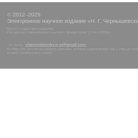
© 2012–2025
Электронное научное издание «Н. Г. Чернышевск
Проект создан при поддержке
Российского гуманитарного научного фонда (грант 12-04-12003в.)
chernyshevsky.n.g@gmail.com
Эл. почта
На
https://irk-dd.com
вы найдете девушек, которые удовлетворят вас с утра до ночи
на дом
|
эромассаж в казани