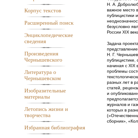
Н. А. Добролюб
важное место в
Корпус текстов
публицистики 
неоднозначност
Расширенный поиск
безусловно явл
России XIX век
Энциклопедические
сведения
Задача проект
представление
Произведения
Н. Г. Чернышев
Чернышевского
публицистике, 
начиная с XIX 
проблемы состо
Литература о
текстологичес
Чернышевском
разных лет в р
статей, реценз
Изобразительные
и опубликованн
материалы
предполагаетс
журналов и газ
Летопись жизни и
которых в разн
творчества
(«Отечественн
сборник», «Кол
Избранная библиография