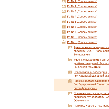
Из № 1 „Современника“
Из № 2 „Современника“
Из № 3 „Современника“
Из № 4 „Современника“
Из № 5 „Современника“
Из № 6 „Современника“
Из № 7 „Современника“
Из № 8 „Современника“
Из № 9 „Современника“
Архив историко-юридическ
сведений, изд. Н. Калачовым, 
1-я половина
Учебные руководства для в
учебных заведений. Руково
начальной геометрии
Православный собеседник, 
при Казанской духовной ак
Рассказ солдата Сидорова 
бомбардирований Севастоп
англо-французами
Практическое руководство 
производству следствий. Со
Оболенским
Палитра. Новые Стихотвор