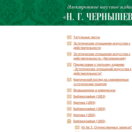
Титульные листы
Эстетические отношения искусства к
действительности
Эстетические отношения искусства к
действительности. (Авторецензия)
Предисловие к третьему изданию
„Эстетических отношений искусства к
действительности“
Критический взгляд на современные
эстетические понятия
Возвышенное и комическое
Библиография (1853)
Критика (1854)
Библиография (1854)
Критика (1855)
Библиография (1855)
Из № 3 „Отечественных записок“