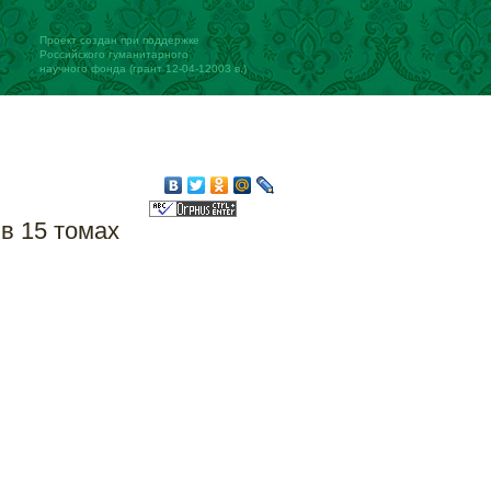
Проект создан при поддержке
Российского гуманитарного
научного фонда (грант 12-04-12003 в.)
 в 15 томах