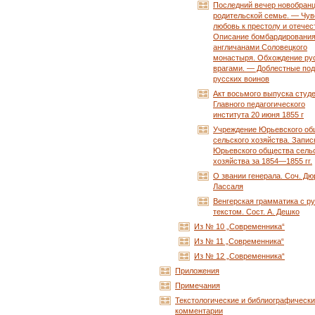
Последний вечер новобранц
родительской семье. — Чув
любовь к престолу и отечес
Описание бомбардировани
англичанами Соловецкого
монастыря. Обхождение ру
врагами. — Доблестные под
русских воинов
Акт восьмого выпуска студ
Главного педагогического
института 20 июня 1855 г
Учреждение Юрьевского об
сельского хозяйства. Запис
Юрьевского общества сель
хозяйства за 1854—1855 гг.
О звании генерала. Соч. Дю
Лассаля
Венгерская грамматика с р
текстом. Сост. А. Дешко
Из № 10 „Современника“
Из № 11 „Современника“
Из № 12 „Современника“
Приложения
Примечания
Текстологические и библиографическ
комментарии