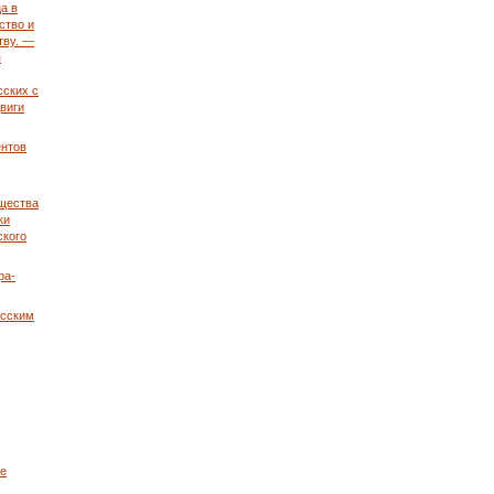
а в
ство и
тву. —
я
сских с
виги
ентов
щества
ки
ского
ра-
усским
ие