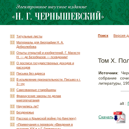
Поиск
Версия д
Титульные листы
Материалы для биографии Н. А.
Добролюбова
Опыты открытий и изобретений. Г. Магистр
Н. — де Безобразов — псевдоним!
Том X. По
О росписи государственных доходов и
расходов
Источник
: Чер
Письма без адреса
собрание сочи
В изъявление признательности. Письмо к г.
литературы, 195
3—ну
Самозванные старейшины
Французские законы по делам
книгопечатания
alt :
Научились ли?
Безденежье
Скачать
Рассказ о Крымской войне (по Кинглеку)
<Примечания к переводу «Введения в
историю XIX в » Г. Гервинуса>