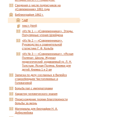
Сведения о числе подписчиков на
«Современник» 1861 года
Библиография 1862 г.
*.pdf
текст (html)
<Из № 1 — «Современника»>. Этюды.
Популярные чтения Шлейдена
<Из № 2 — «Современника»>.
Руководство к сравнительной
статистике Г. Ф. Кольба
<Из № 3 — «Современника»>. «Ясная
Поляна». Школа. Журнал
педагогический, издаваемый гр. Л. Н.
Толстым. Ясная Поляна. Книжки для
детей. Книжка 1 и 2-ая
Записка по делу сосланных в Вилюйск
старообрядцев Чистоплюевых и
Головачевой
Борьба пап с императорами
Характер человеческого знания
Происхождение теории благотворности
борьбы за жизнь
Материалы для биографии Н. А.
Добролюбова