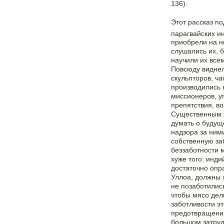
136).
Этот рассказ п
парагвайских и
приобрели на н
слушались их, 
научили их все
Повсюду виднел
скульпторов, ча
производились 
миссионеров, у
препятствия, в
Существенным з
думать о будущ
надзора за ним
собственную за
беззаботности 
хуже того: инди
достаточно опр
Уллоа, должны х
не позаботилис
чтобы мясо дел
заботливости э
предотвращения
большом затруд