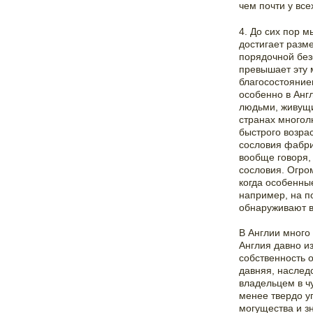
чем почти у вс
4. До сих пор м
достигает разм
порядочной без
превышает эту 
благосостояние
особенно в Анг
людьми, живущи
странах многолю
быстрого возрас
сословия фабри
вообще говоря,
сословия. Огро
когда особенные
например, на п
обнаруживают в
В Англии много
Англия давно и
собственность о
давняя, наслед
владельцем в чу
менее твердо у
могущества и з