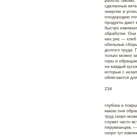
работы таковы, 
сделанные кита
энергию и успе
плодородию поч
продукты дают 
быстро извлекат
обработки. Они
них рис — хлеб 
обильные сборы
долгого труда. 
только можно з
горы и обращаю
на каждый кусо
которые с неза
облегчается для
234
глубока и покр
какою они обра
труд скоро може
служат часто в
перувианцев, —
скоро тут извле