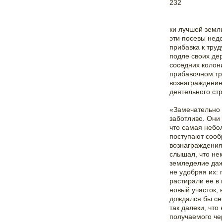
232
ки лучшей земл
эти посевы недо
прибавка к тру
подле своих де
соседних колон
прибавочном тр
вознаграждение
деятельного ст
«Замечательно 
заботливо. Они
что самая небо
поступают сооб
вознаграждения
слышал, что не
земледелие даж
не удобряя их:
растирали ее в
новый участок, 
дождался бы се
так далеки, что
получаемого чер