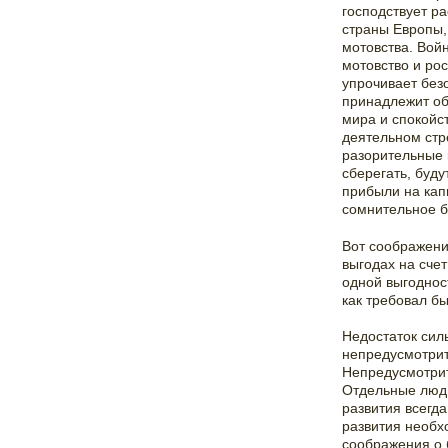
господствует р
страны Европы,
мотовства. Войн
мотовство и рос
упрочивает без
принадлежит об
мира и спокойст
деятельном стр
разорительные к
сберегать, буду
прибыли на кап
сомнительное б
Вот соображени
выгодах на сче
одной выгоднос
как требовал б
Недостаток сил
непредусмотрит
Непредусмотрит
Отдельные люди
развития всегд
развития необх
соображения о 