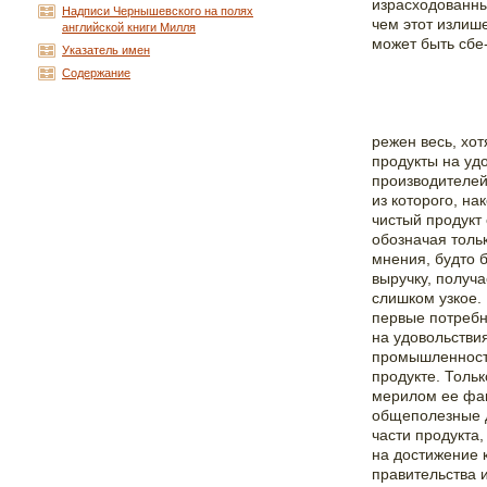
израсходованны
Надписи Чернышевского на полях
чем этот излиш
английской книги Милля
может быть сбе
Указатель имен
Содержание
режен весь, хот
продукты на уд
производителей
из которого, н
чистый продукт
обозначая толь
мнения, будто б
выручку, получ
слишком узкое.
первые потребн
на удовольстви
промышленности 
продукте. Тольк
мерилом ее фак
общеполезные д
части продукта
на достижение 
правительства 