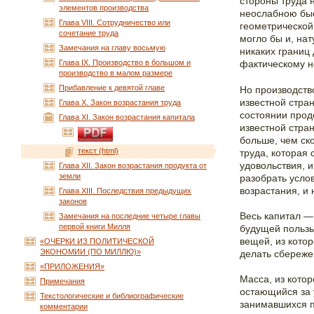
стороны труда 
элементов производства
неослабною быс
Глава VIII. Сотрудничество или
геометрической
сочетание труда
могло бы и, нат
Замечания на главу восьмую
никаких границ 
Глава IX. Производство в большом и
фактическому н
производство в малом размере
Прибавление к девятой главе
Но производств
известной стра
Глава X. Закон возрастания труда
состоянии прод
Глава XI. Закон возрастания капитала
известной стра
больше, чем ск
текст (html)
труда, которая
удовольствия, и
Глава XII. Закон возрастания продукта от
земли
разобрать усло
возрастания, и
Глава XIII. Последствия предыдущих
законов
Весь капитал —
Замечания на последние четыре главы
первой книги Милля
будущей пользы
вещей, из кото
«ОЧЕРКИ ИЗ ПОЛИТИЧЕСКОЙ
ЭКОНОМИИ (ПО МИЛЛЮ)»
делать сбереже
«ПРИЛОЖЕНИЯ»
Масса, из кото
Примечания
остающийся за 
Текстологические и библиографические
занимавшихся п
комментарии