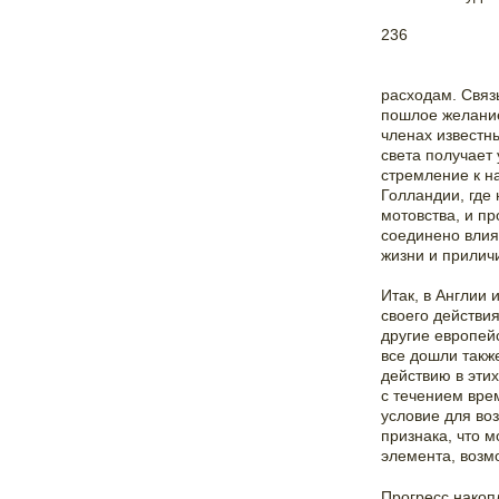
236
расходам. Связ
пошлое желание
членах известн
света получает 
стремление к на
Голландии, где
мотовства, и п
соединено влия
жизни и прилич
Итак, в Англии 
своего действи
другие европей
все дошли такж
действию в эти
с течением врем
условие для воз
признака, что м
элемента, возм
Прогресс накоп