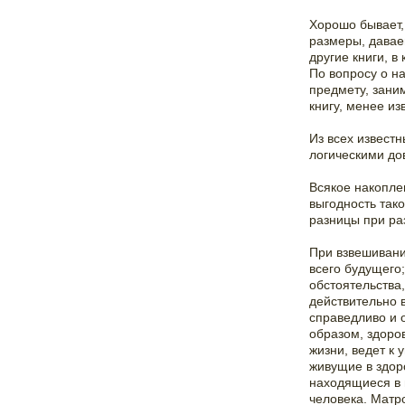
Хорошо бывает,
размеры, давае
другие книги, 
По вопросу о н
предмету, зани
книгу, менее изв
Из всех извест
логическими до
Всякое накопле
выгодность так
разницы при ра
При взвешивани
всего будущего
обстоятельства
действительно 
справедливо и 
образом, здоро
жизни, ведет к
живущие в здор
находящиеся в 
человека. Матр