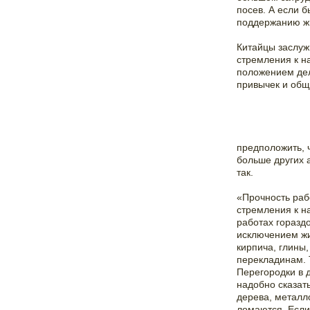
посев. А если б
поддержанию жи
Китайцы заслуж
стремления к н
положением дел
привычек и общ
предположить, 
больше других 
так.
«Прочность раб
стремления к н
работах гораздо
исключением жи
кирпича, глины,
перекладинам. 
Перегородки в 
надобно сказать
дерева, металло
ломаются. Если