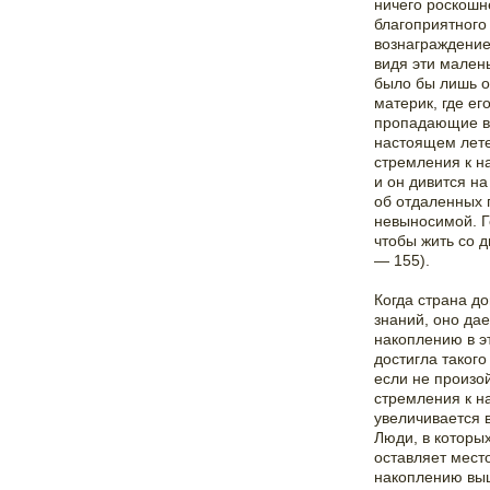
ничего роскошн
благоприятного 
вознаграждение
видя эти мален
было бы лишь о
материк, где е
пропадающие в 
настоящем лете
стремления к н
и он дивится н
об отдаленных 
невыносимой. Г
чтобы жить со д
— 155).
Когда страна д
знаний, оно да
накоплению в э
достигла такого
если не произо
стремления к н
увеличивается 
Люди, в которых
оставляет мест
накоплению выш