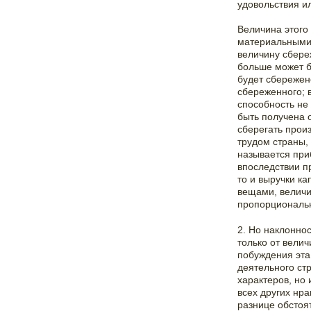
удовольствия и
Величина этого 
материальными
величину сбере
больше может б
будет сбережено
сбереженного; 
способность не
быть получена 
сберегать прои
трудом страны, 
называется при
впоследствии п
то и выручки ка
вещами, величи
пропорциональн
2. Но наклонно
только от вели
побуждения эта
деятельного ст
характеров, но 
всех других нр
разнице обстоят