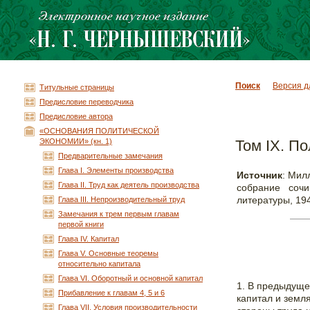
Поиск
Версия д
Титульные страницы
Предисловие переводчика
Предисловие автора
«ОСНОВАНИЯ ПОЛИТИЧЕСКОЙ
ЭКОНОМИИ» (кн. 1)
Том IX. П
Предварительные замечания
Глава I. Элементы производства
Источник
: Мил
Глава II. Труд как деятель производства
собрание сочи
литературы, 1949
Глава III. Непроизводительный труд
Замечания к трем первым главам
первой книги
Глава IV. Капитал
Глава V. Основные теоремы
относительно капитала
Глава VI. Оборотный и основной капитал
1. В предыдущей
Прибавление к главам 4, 5 и 6
капитал и земля
Глава VII. Условия производительности