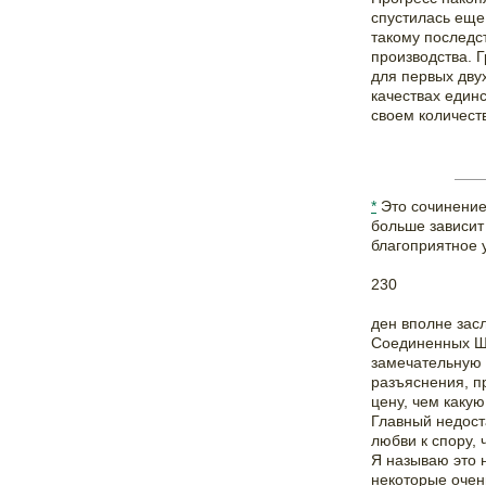
спустилась еще
такому последс
производства. 
для первых двух
качествах единс
своем количест
*
Это сочинение 
больше зависит 
благоприятное у
230
ден вполне зас
Соединенных Шт
замечательную 
разъяснения, п
цену, чем какую
Главный недоста
любви к спору,
Я называю это 
некоторые очен