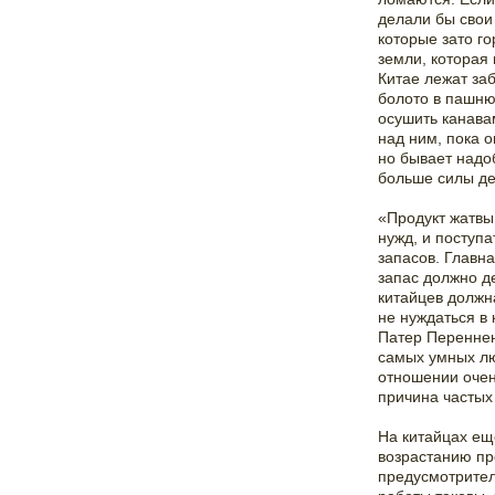
делали бы свои
которые зато г
земли, которая 
Китае лежат за
болото в пашню
осушить канава
над ним, пока 
но бывает надо
больше силы де
«Продукт жатвы
нужд, и поступ
запасов. Главна
запас должно д
китайцев должн
не нуждаться в 
Патер Переннен
самых умных лю
отношении очен
причина частых
На китайцах ещ
возрастанию пр
предусмотритель