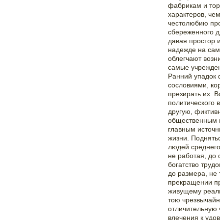
фабрикам и тор
характеров, чем
честолюбию про
сбереженного д
давая простор 
надежде на сам
облегчают возн
самые учрежден
Ранний упадок 
сословиями, ко
презирать их. 
политического 
другую, фиктив
общественным м
главным источн
жизни. Поднятьс
людей среднего 
не работая, до
богатство труд
до размера, не
прекращении п
живущему реали
тою чрезвычайн
отличительную 
влечения к удо