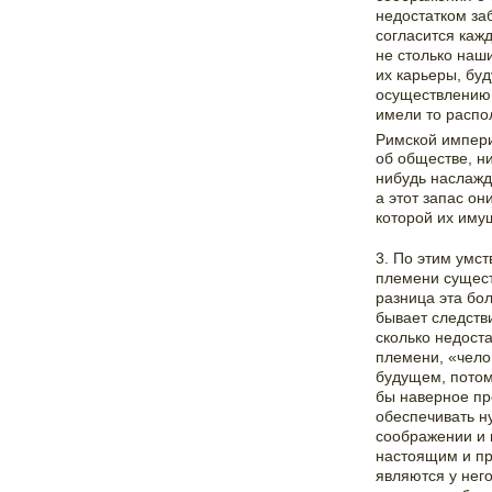
недостатком за
согласится каж
не столько наши
их карьеры, бу
осуществлению 
имели то распо
Римской импер
об обществе, ни
нибудь наслажд
а этот запас о
которой их иму
3. По этим умс
племени сущест
разница эта бо
бывает следств
сколько недост
племени, «чело
будущем, потом
бы наверное пр
обеспечивать н
соображении и 
настоящим и пр
являются у нег