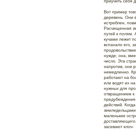
приучить себя д
Вот пример том
деревень. Они 
истреблен, пов
Расчищенная зе
путей к полям.
кучами лежит п
вспахало его, 
продовольствие
нужде; она, вме
число. Эта стр
напротив, они 
немедленно. Кр
работают на бо
или водят их н
нужных для про
отвращением к 
предубеждения 
действий. Когда
земледельцами.
маленькие остр
доставляющего,
засевают клоч-