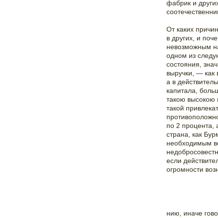
фабрик и други
соотечественни
От каких причин
в других, и по
невозможным на
одном из следу
состояния, знач
выручки, — как 
а в действитель
капитала, боль
такою высокою 
такой привлека
противоположно
по 2 процента,
страна, как Бур
необходимым во
недобросовестн
если действите
огромности возн
нию, иначе гов