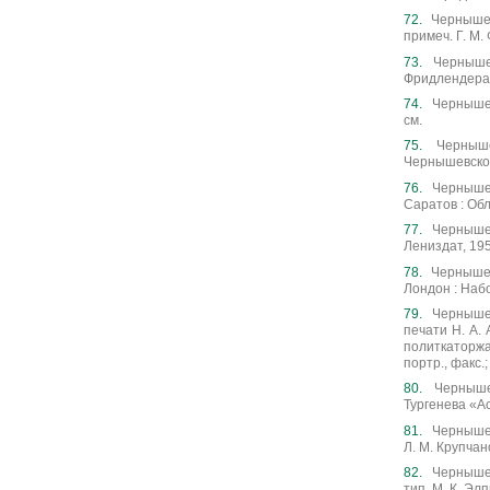
Чернышевс
примеч. Г. М.
Чернышев
Фридлендера, 
Чернышевс
см.
Черныше
Чернышевского.
Чернышев
Саратов : Обл
Чернышев
Лениздат, 195
Чернышевс
Лондон : Набо
Чернышевс
печати Н. А. 
политкаторжан
портр., факс.;
Черныше
Тургенева «Ас
Чернышев
Л. М. Крупчано
Чернышев
тип. М. К. Элп