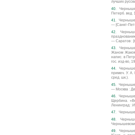
лучших русски
Чернышев
Петерб. вед. 1
Чернышевс
— [Санкт-Пете
Черныше
празднованию 
— Саратов : [б.
Чернышев
Жаном Жаком 
напис. в Петр
гос. изд-во, 1
Чернышев
примеч. У. А. 
сред. шк.).
Чернышевс
— Москва : Де
Чернышевс
Щербина. «Ве
Ленинград : Из
Чернышевс
Черныше
Чернышевский; 
Чернышев