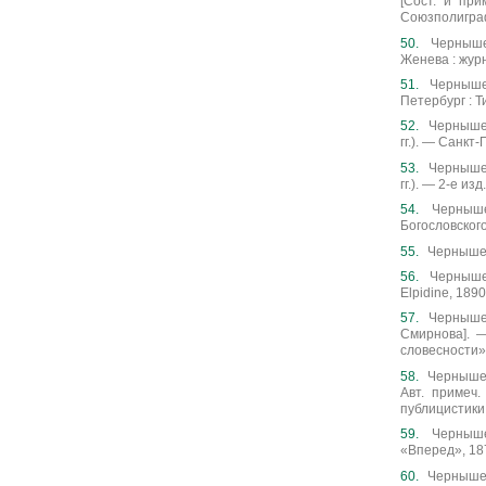
[Сост. и при
Союзполиграфп
Чернышев
Женева : журн.
Чернышев
Петербург : Ти
Чернышев
гг.). — Санкт-
Чернышев
гг.). — 2-е из
Черныше
Богословского]
Чернышев
Чернышев
Elpidine, 1890
Чернышевс
Смирнова]. —
словесности»
Чернышевс
Авт. примеч.
публицистики 
Черныше
«Вперед», 187
Чернышевс