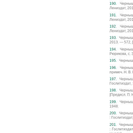
Черныш
Лениздат, 201
Черныш
Лениздат, 201
Черныш
Лениздат, 201
Чернышев
2013. — 572, [
Черныше
Рюрикова, с. 3
Чернышев
Черныш
примеч. Н. В. 
Черныше
Гослитиздат, 
Черныше
[Предисл. П. Н
Черныше
1948.
Черныше
: Гослитиздат
Чернышев
: Гослитизда