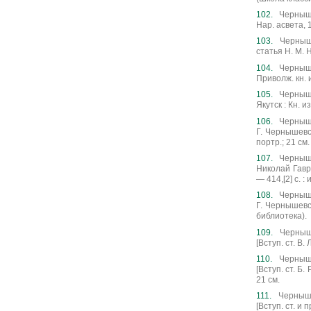
Черныше
Нар. асвета, 1
Черныше
статья Н. М. Н
Черныше
Приволж. кн. 
Черныше
Якутск : Кн. из
Чернышев
Г. Чернышевск
портр.; 21 см.
Черныше
Николай Гаври
— 414,[2] с. : 
Чернышев
Г. Чернышевск
библиотека).
Черныше
[Вступ. ст. В.
Черныше
[Вступ. ст. Б.
21 см.
Черныше
[Вступ. ст. и 