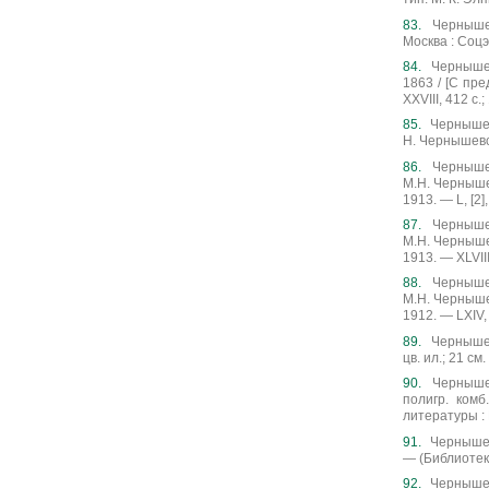
Чернышев
Москва : Соцэк
Чернышев
1863 / [С пре
XXVIII, 412 с.;
Чернышев
Н. Чернышевск
Чернышев
М.Н. Чернышев
1913. — L, [2],
Чернышев
М.Н. Чернышев
1913. — XLVIII,
Чернышев
М.Н. Чернышев
1912. — LXIV, 1
Чернышевс
цв. ил.; 21 см.
Чернышев
полигр. комб
литературы : В
Чернышевс
— (Библиотека
Чернышевс