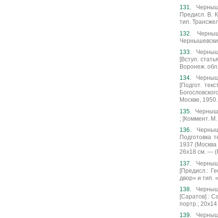
Черныше
Предисл. В. К
тип. Трансжел
Черныш
Чернышевский.
Черныше
[Вступ. стать
Воронеж. обл.
Черныше
[Подгот. тек
Богословског
Москве, 1950.
Чернышев
; [Коммент. М
Черныше
Подготовка т
1937 (Москва :
26х18 см. — (
Черныше
[Предисл.: Г
двор» и тип. «
Черныше
[Саратов] : Са
портр.; 20х14
Черныше