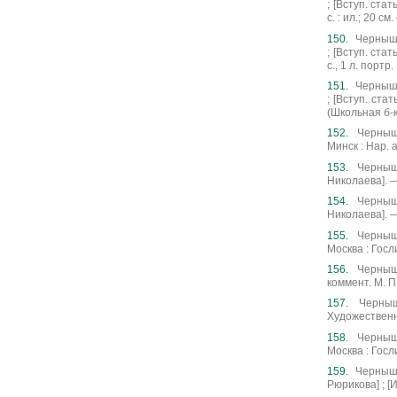
; [Вступ. стат
с. : ил.; 20 с
Чернышев
; [Вступ. ста
с., 1 л. портр. 
Чернышев
; [Вступ. ста
(Школьная б-
Черныше
Минск : Нар. 
Черныше
Николаева]. —
Черныше
Николаева]. —
Черныше
Москва : Госли
Черныше
коммент. М. П
Черныш
Художественна
Черныше
Москва : Госл
Чернышев
Рюрикова] ; [И