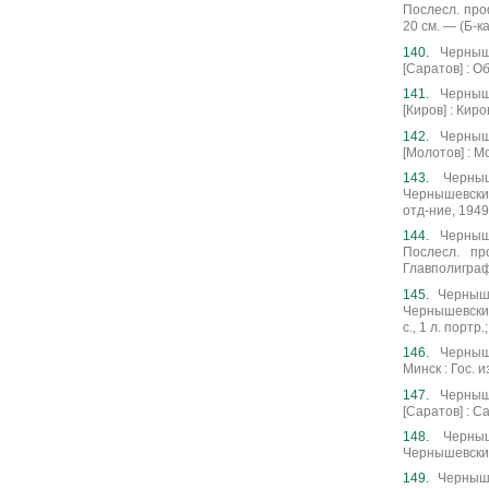
Послесл. проф
20 см. — (Б-к
Черныше
[Саратов] : Об
Черныше
[Киров] : Киро
Черныше
[Молотов] : М
Черныш
Чернышевский 
отд-ние, 1949.
Черныше
Послесл. пр
Главполиграфи
Чернышев
Чернышевский 
с., 1 л. портр
Черныше
Минск : Гос. и
Черныше
[Саратов] : Са
Черныш
Чернышевский.
Чернышев