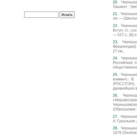
Чернышев
Ташкент : Укит
Чернышев
Искать
см. — (Школьн
Чернышев
Вступ. ст., с
— 527 с., [8] л
Черныше
Фридлендер]. 
27 см.
Чернышев
Российская 
общественной
Чернышев
коммент.: В.
(РОССПЭН), 
древнейших в
Черныш
«Мировоззрен
Чернышевско
(Образцовая ти
Чернышевс
А. Гуральник ;
Чернышев
1876 (Genève)