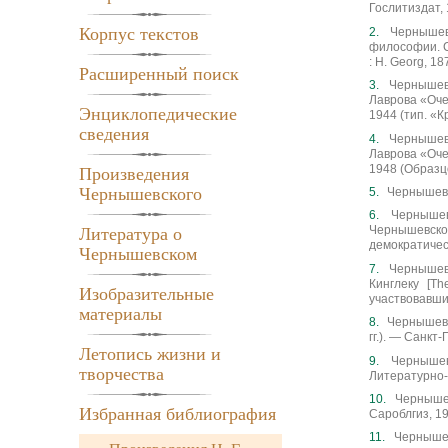
Гослитиздат, 
Корпус текстов
Чернышев
философии. Со
: H. Georg, 1
Расширенный поиск
Чернышевс
Лаврова «Очер
Энциклопедические
1944 (тип. «К
сведения
Чернышевс
Лаврова «Очер
1948 (Образцо
Произведения
Чернышевского
Чернышевск
Чернышев
Чернышевског
Литература о
демократическ
Чернышевском
Чернышевс
Кинглеку [Th
Изобразительные
участвовавших 
материалы
Чернышевс
гг.). — Санкт-
Летопись жизни и
Чернышев
творчества
Литературно-и
Чернышев
Избранная библиография
Сароблгиз, 193
Чернышевс