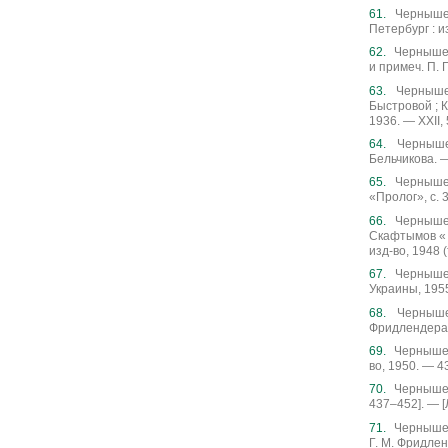
Чернышев
Петербург : из
Чернышев
и примеч. П. Г
Чернышев
Быстровой ; К
1936. — XXII, 
Чернышев
Бельчикова. — 
Чернышев
«Пролог», с. 
Чернышевс
Скафтымов « И
изд-во, 1948 
Чернышев
Украины, 1955
Чернышев
Фридлендера].
Чернышевс
во, 1950. — 43
Чернышевс
437–452]. — [
Чернышевс
Г. М. Фридленд