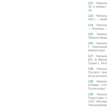
Чернышев
30, и примеч. 
см.
Черныше
445 с. — (Би
Черныше
— Переизд. — М
Черныше
Облисполкома).
Чернышев
Г. Чернышев
библиотека).
Чернышев
[Ил.: В. Мина
Серия 2. Литер
Черныше
Послесл. проф
(Б-ка русског
Черныше
[«Роман «Чт
Гослитиздат, 
Черныше
Подготовка т
1937 (Москва)
Чернышевский