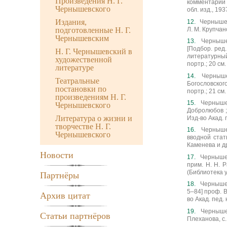
Произведения Н. Г.
комментарии 
Чернышевского
обл. изд., 193
Издания,
Чернышевс
Л. М. Крупчано
подготовленные Н. Г.
Чернышевским
Чернышев
[Подбор. ред.
Н. Г. Чернышевский в
литературный 
художественной
портр.; 20 см
литературе
Черныше
Театральные
Богословского
постановки по
портр.; 21 см
произведениям Н. Г.
Чернышев
Чернышевского
Добролюбов ; 
Литература о жизни и
Изд-во Акад. 
творчестве Н. Г.
Чернышев
Чернышевского
вводной стат
Каменева и др
Новости
Чернышев
прим. Н. Н. Р
(Библиотека у
Партнёры
Чернышев
5–84] проф. В
Архив цитат
во Акад. пед. 
Чернышев
Статьи партнёров
Плеханова, с. 