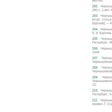
мысли).
Черныше
290 с., 1 вкл. 
Черныше
втсуп. статья
Бурсова]. — Мо
Черныше
Б. И. Бурсова.
Черныше
Петербург : М.
Черныше
1948.
Черныш
Чернышевский.
Черныш
Чернышевский.
Черны
Чернышевского
23.
Черныше
Петербург : А.
Черныше
примеч. Г. Сол