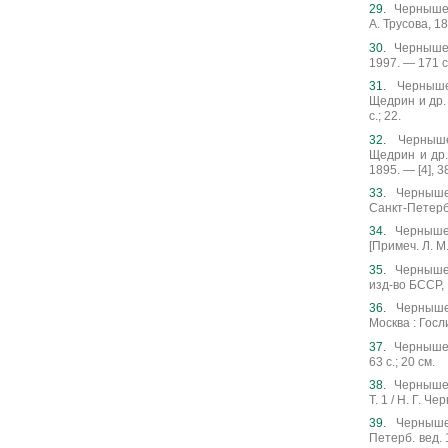
Чернышевс
А. Трусова, 1
Чернышевс
1997. — 171 с
Чернышев
Щедрин и др. 
с.; 22.
Черныше
Щедрин и др.
1895. — [4], 38
Чернышев
Санкт-Петербу
Чернышев
[Примеч. Л. М.
Чернышев
изд-во БССР, 
Чернышев
Москва : Госл
Чернышевс
63 с.; 20 см.
Чернышев
Т. 1 / Н. Г. Ч
Чернышев
Петерб. вед. 