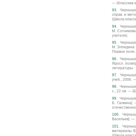
— (Классика 
Чернышев
справ. и мето
(Школа класси
Чернышев
М. Сотникова.
учителя).
Чернышевс
М. Элпидина и
Первое полн. и
Чернышев
Яросл. полигр
литературы : В
Чернышев
учеб., 2006. —
Чернышевс
с.; 22 см. — 
Чернышевс
Б. Галкина].
отечественной
Черныше
Васильев]. — [
Черныше
материалы В. 
(Школа класси