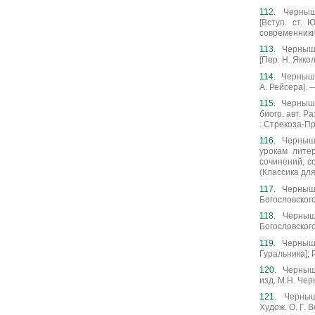
Черныше
[Вступ. ст. 
современники
Черныше
[Пер. Н. Яккол
Чернышев
А. Рейсера]. —
Чернышев
биогр. авт. 
: Стрекоза-Пр
Черныше
урокам лите
сочинений, со
(Классика дл
Чернышев
Богословского
Черныше
Богословского]
Чернышев
Гуральника]; Р
Черныше
изд. М.Н. Черн
Черныш
Худож. О. Г. Ве