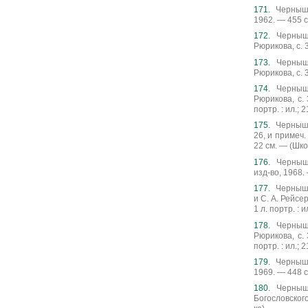
Чернышев
1962. — 455 с.
Черныше
Рюрикова, с. 3
Черныше
Рюрикова, с. 3
Черныше
Рюрикова, с. 
портр. : ил.; 2
Чернышев
26, и примеч. 
22 см. — (Шко
Черныше
изд-во, 1968. 
Чернышев
и С. А. Рейсе
1 л. портр. :
Черныше
Рюрикова, с. 
портр. : ил.; 2
Чернышев
1969. — 448 с.
Черныше
Богословского