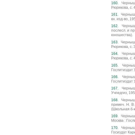
Черныше
Рюрикова, с. 
Чернышев
кн. изд-во, 19
Черныш
послесл. и пр
юношества).
Чернышев
Рюрикова, с. 3
Черныше
Рюрикова, с. 
Черныш
Гослитиздат У
Черныш
Гослитиздат У
Черныш
Учпедгиз, 195
Черныше
примеч. Н. В.
(Школьная б-
Чернышев
Москва : Госли
Черныше
Госиздат Каре