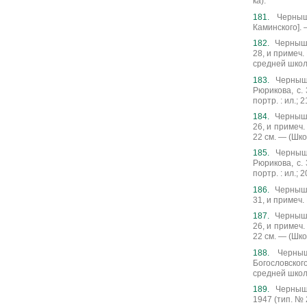
ка).
Черныше
Каминского]. 
Чернышев
28, и примеч.
средней школ
Черныше
Рюрикова, с. 
портр. : ил.; 2
Чернышев
26, и примеч. 
22 см. — (Шко
Черныше
Рюрикова, с. 
портр. : ил.; 2
Чернышев
31, и примеч.
Чернышев
26, и примеч. 
22 см. — (Шко
Черныш
Богословского
средней школ
Черныше
1947 (тип. № 