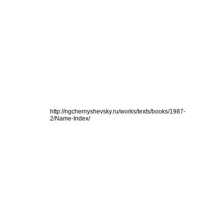
http://ngchernyshevsky.ru/works/texts/books/1987-
2/Name-Index/