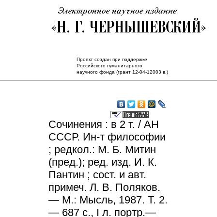
Проект создан при поддержке
Российского гуманитарного
научного фонда (грант 12-04-12003 в.)
Сочинения : в 2 т. / АН
СССР. Ин-т философии
; редкол.: М. Б. Митин
(пред.); ред. изд. И. К.
Пантин ; сост. и авт.
примеч. Л. В. Поляков.
— М.: Мысль, 1987. Т. 2.
— 687 с., I л. портр.—