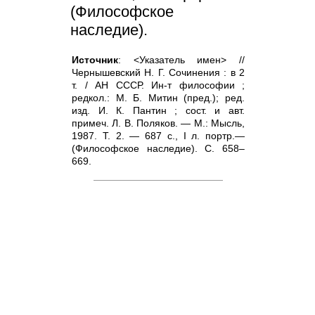
(Философское
наследие).
Источник
: <Указатель имен> //
Чернышевский Н. Г. Сочинения : в 2
т. / АН СССР. Ин-т философии ;
редкол.: М. Б. Митин (пред.); ред.
изд. И. К. Пантин ; сост. и авт.
примеч. Л. В. Поляков. — М.: Мысль,
1987. Т. 2. — 687 с., I л. портр.—
(Философское наследие). С. 658–
669.