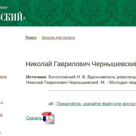
Поиск
Версия для печати
Николай Гаврилович Чернышевски
Источник
: Богословский Н. В. Вдохновитель революци
овым
Николай Гаврилович Чернышевский. М. : Молодая гвар
.»
alt :
Пожалуйста, скачайте файл или воспо
ой
Скачать
о