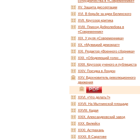
сотрудничества в «Современнике»
XV. Защита диссертации
XVI. В борьбе за идеи Белинского
XVII. Кругозор критика
XVIII. Приход Добролюбова в
«Современник»
XIX. У руля «Современника»
XX. «Мужицкий демократ»
XXI. Редактор «Военного сборника»
XXII. «Ободряющий голос...»
XXIII. Кругозор ученого и публициста
XXIV. Поездка в Лондон
XXV. Вдохновитель революционного
движения
XXVI. «Что делать?»
XXVII. На Мытнинской площади
XXVIII. Кадая
XXIX. Александровский завод
XXX. Вилюйск
XXXI. Астрахань
XXXII. В Саратове