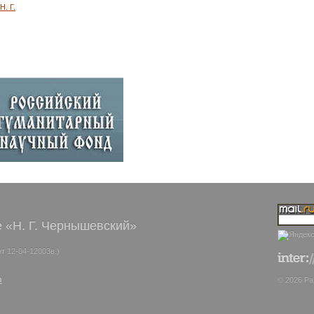
. Г.
 «Н. Г. Чернышевский»
т 12-04-12003в.)
m
© 2026 Ра