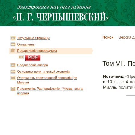
Поиск
Версия д
Титульные страницы
Оглавленiе
Предисловіе переводчика
Том VII. 
Предисповіе автора
Основанія политической экономіи
Источник
: <Пр
Очерки изъ политической экономіи (по
в 10 т. ; c 4 
Миллю)
Милль, политич
Приложенiе. Раcпредѣленіе. (Милль, книга
вторая)