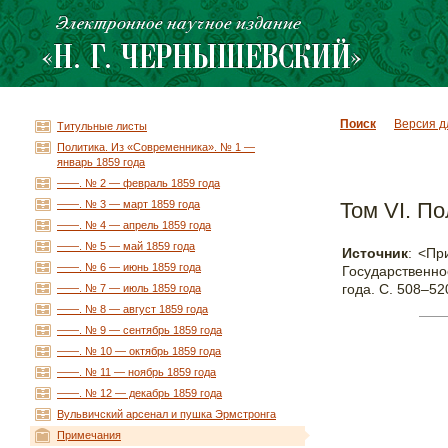
Поиск
Версия д
Титульные листы
Политика. Из «Современника». № 1 —
январь 1859 года
——. № 2 — февраль 1859 года
——. № 3 — март 1859 года
Том VI. П
——. № 4 — апрель 1859 года
——. № 5 — май 1859 года
Источник
: <Пр
——. № 6 — июнь 1859 года
Государственно
года. С. 508–52
——. № 7 — июль 1859 года
——. № 8 — август 1859 года
——. № 9 — сентябрь 1859 года
——. № 10 — октябрь 1859 года
——. № 11 — ноябрь 1859 года
——. № 12 — декабрь 1859 года
Вульвичский арсенал и пушка Эрмстронга
Примечания